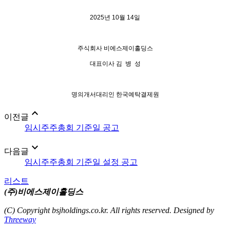
2025
년
10
월
14
일
주식회사 비에스제이홀딩스
대표이사 김
병
성
명의개서대리인 한국예탁결제원
expand_less
이전글
임시주주총회 기준일 공고
expand_more
다음글
임시주주총회 기준일 설정 공고
리스트
(주)비에스제이홀딩스
(C) Copyright bsjholdings.co.kr. All rights reserved.
Designed by
Threeway