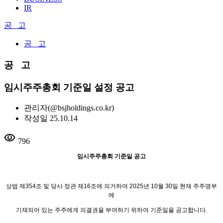
IR
공 고
공 고
공 고
임시주주총회 기준일 설정 공고
관리자
(@bsjholdings.co.kr)
작성일
25.10.14
visibility
796
임시주주총회 기준일 공고
상법 제
354
조 및 당사 정관 제
16
조에 의거하여
2025
년
10
월
30
일 현재 주주명부
에
기재되어 있는 주주에게 의결권을 부여하기 위하여 기준일을 공고합니다
.